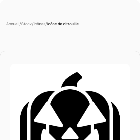
Accueil
/
Stock
/
Icônes
/
Icône de citrouille …