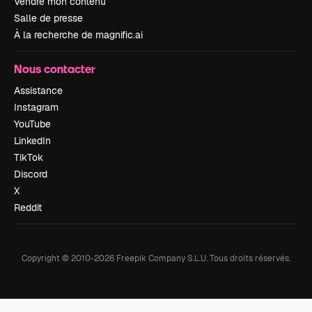
Vendre mon contenu
Salle de presse
À la recherche de magnific.ai
Nous contacter
Assistance
Instagram
YouTube
LinkedIn
TikTok
Discord
X
Reddit
Copyright © 2010-
2026
Freepik Company S.L.U.
Tous droits réservés
.