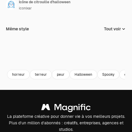
Icône de citrouille d'halloween
iconixar
Même style
Tout voir
horreur
terreur
peur
Halloween
Spooky
effr
La plateforme créative pour donner vie à vos meilleurs projets.
Plus d’un million d’abonnés : créatifs, entreprises, agences et
studios.