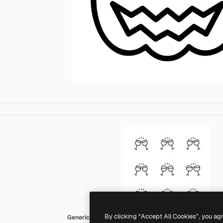
By clicking “Accept All Cookies”, you ag
Generic black outline