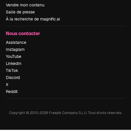
Vendre mon contenu
Salle de presse
À la recherche de magnific.ai
Nous contacter
Assistance
Instagram
YouTube
LinkedIn
TikTok
Discord
X
Reddit
Copyright © 2010-
2026
Freepik Company S.L.U.
Tous droits réservés
.