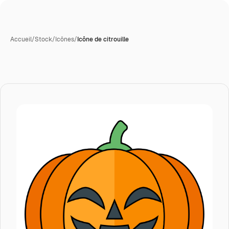
Accueil
/
Stock
/
Icônes
/
Icône de citrouille