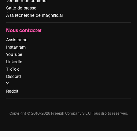
Vendre mon contenu
Salle de presse
À la recherche de magnific.ai
Nous contacter
Assistance
Instagram
YouTube
LinkedIn
TikTok
Discord
X
Reddit
Copyright © 2010-
2026
Freepik Company S.L.U.
Tous droits réservés
.