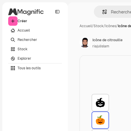
Créer
Accueil
/
Stock
/
Icônes
/
Icône de
Accueil
Rechercher
Icône de citrouille
riajulislam
Stock
Explorer
Tous les outils