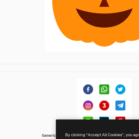
By clicking “Accept All Cookies”, you ag
Generic Flat