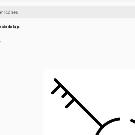
 clé de la p…
e