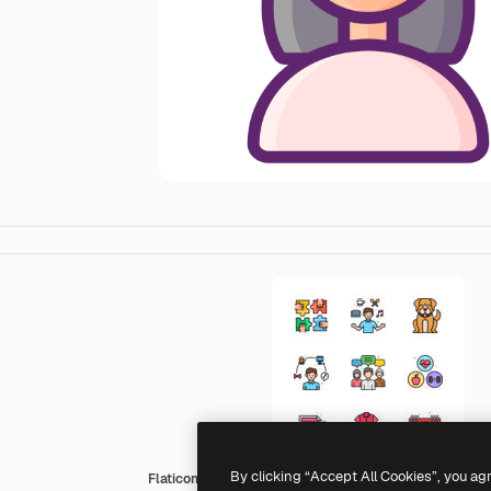
By clicking “Accept All Cookies”, you ag
Flaticons Lineal Color