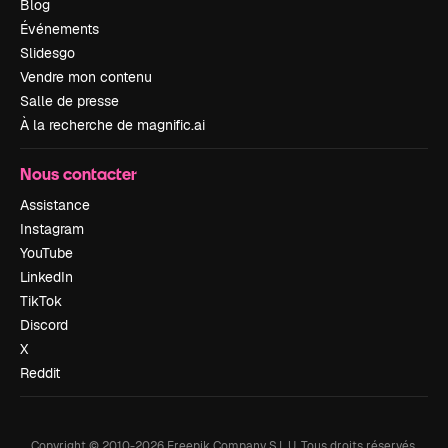
Blog
Événements
Slidesgo
Vendre mon contenu
Salle de presse
À la recherche de magnific.ai
Nous contacter
Assistance
Instagram
YouTube
LinkedIn
TikTok
Discord
X
Reddit
Copyright © 2010-
2026
Freepik Company S.L.U.
Tous droits réservés
.