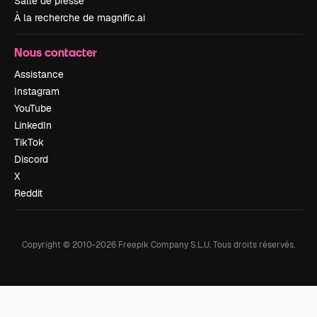
Salle de presse
À la recherche de magnific.ai
Nous contacter
Assistance
Instagram
YouTube
LinkedIn
TikTok
Discord
X
Reddit
Copyright © 2010-
2026
Freepik Company S.L.U.
Tous droits réservés
.