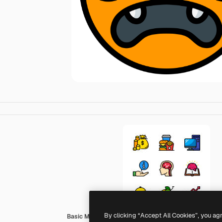
By clicking “Accept All Cookies”, you ag
Basic Miscellany Lineal Color