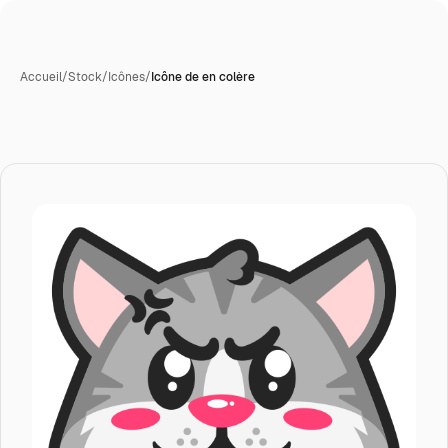
Accueil
/
Stock
/
Icônes
/
Icône de en colère