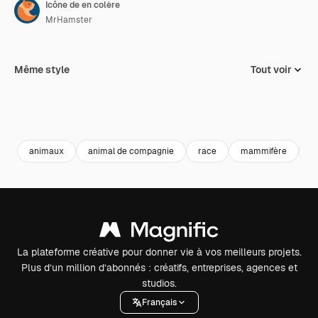
Icône de en colère
MrHamster
Même style
Tout voir
animaux
animal de compagnie
race
mammifère
c
La plateforme créative pour donner vie à vos meilleurs projets.
Plus d’un million d’abonnés : créatifs, entreprises, agences et
studios.
Français