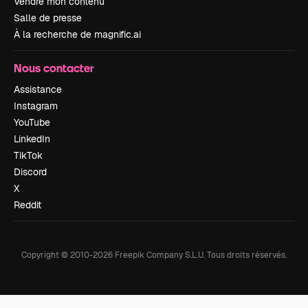
Vendre mon contenu
Salle de presse
À la recherche de magnific.ai
Nous contacter
Assistance
Instagram
YouTube
LinkedIn
TikTok
Discord
X
Reddit
Copyright © 2010-
2026
Freepik Company S.L.U.
Tous droits réservés
.