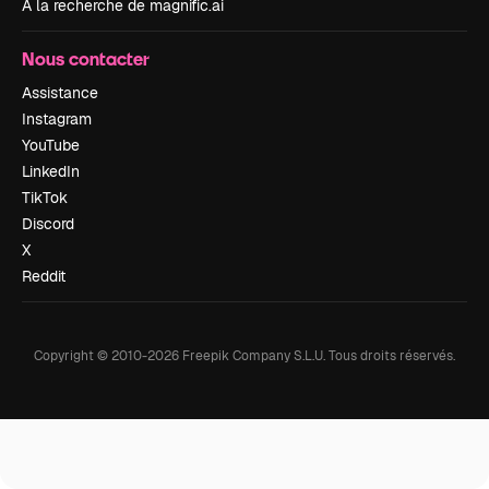
À la recherche de magnific.ai
Nous contacter
Assistance
Instagram
YouTube
LinkedIn
TikTok
Discord
X
Reddit
Copyright © 2010-
2026
Freepik Company S.L.U.
Tous droits réservés
.