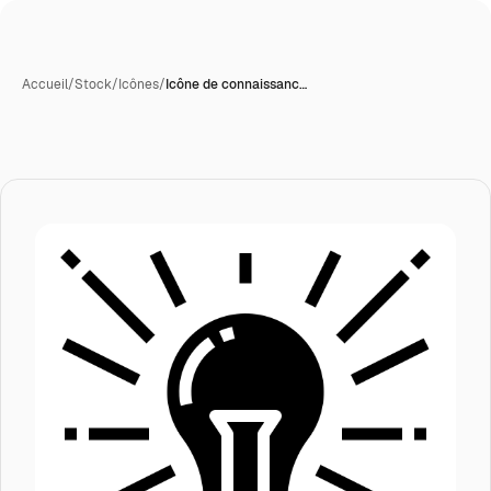
Accueil
/
Stock
/
Icônes
/
Icône de connaissanc…