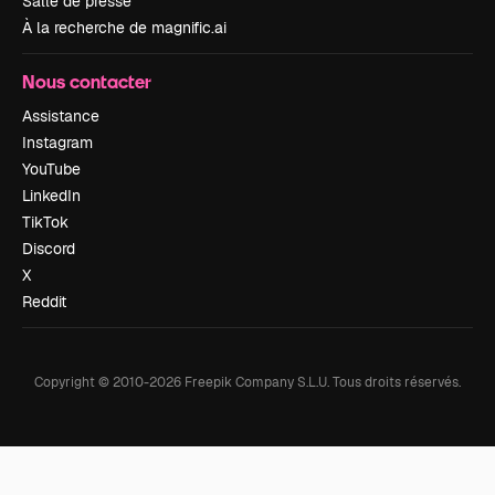
Salle de presse
À la recherche de magnific.ai
Nous contacter
Assistance
Instagram
YouTube
LinkedIn
TikTok
Discord
X
Reddit
Copyright © 2010-
2026
Freepik Company S.L.U.
Tous droits réservés
.