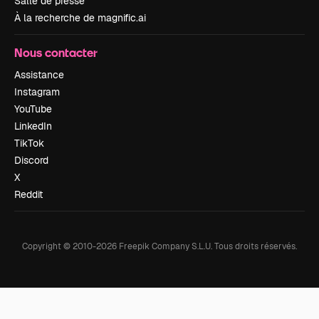
Salle de presse
À la recherche de magnific.ai
Nous contacter
Assistance
Instagram
YouTube
LinkedIn
TikTok
Discord
X
Reddit
Copyright © 2010-
2026
Freepik Company S.L.U.
Tous droits réservés
.