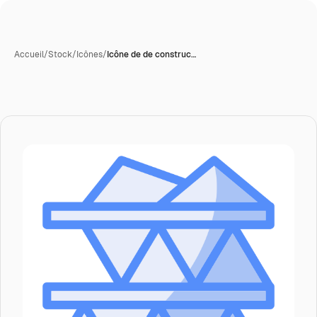
Accueil
/
Stock
/
Icônes
/
Icône de de construc…