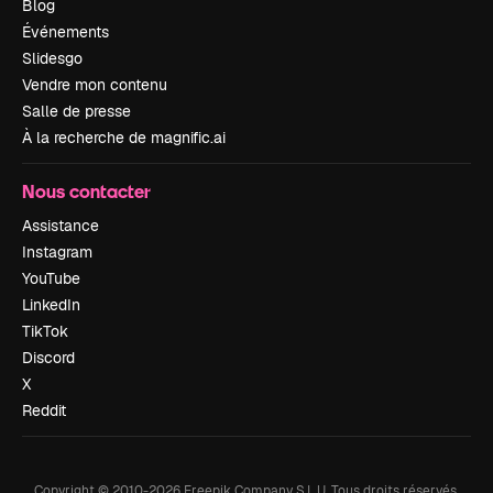
Blog
Événements
Slidesgo
Vendre mon contenu
Salle de presse
À la recherche de magnific.ai
Nous contacter
Assistance
Instagram
YouTube
LinkedIn
TikTok
Discord
X
Reddit
Copyright © 2010-
2026
Freepik Company S.L.U.
Tous droits réservés
.