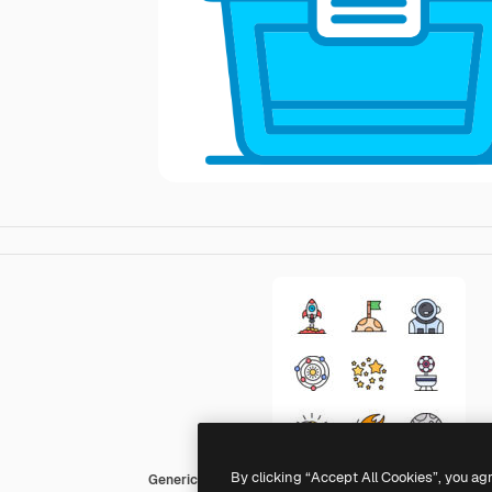
By clicking “Accept All Cookies”, you ag
Generic color lineal-color