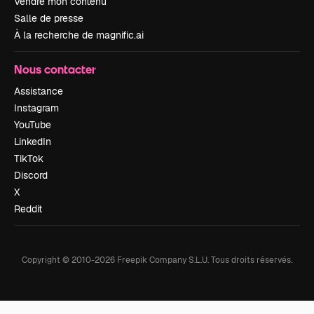
Vendre mon contenu
Salle de presse
À la recherche de magnific.ai
Nous contacter
Assistance
Instagram
YouTube
LinkedIn
TikTok
Discord
X
Reddit
Copyright © 2010-
2026
Freepik Company S.L.U.
Tous droits réservés
.