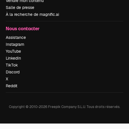
Vendre mon contenu
Salle de presse
À la recherche de magnific.ai
Nous contacter
Assistance
Instagram
YouTube
LinkedIn
TikTok
Discord
X
Reddit
Copyright © 2010-
2026
Freepik Company S.L.U.
Tous droits réservés
.