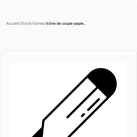
Accueil
/
Stock
/
Icônes
/
Icône de coupe-papie…