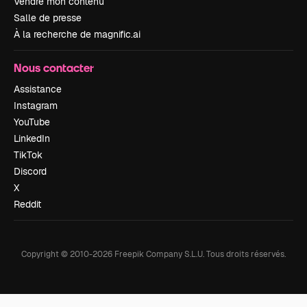
Vendre mon contenu
Salle de presse
À la recherche de magnific.ai
Nous contacter
Assistance
Instagram
YouTube
LinkedIn
TikTok
Discord
X
Reddit
Copyright © 2010-
2026
Freepik Company S.L.U.
Tous droits réservés
.