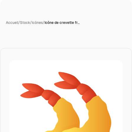
Accueil
/
Stock
/
Icônes
/
Icône de crevette fr…