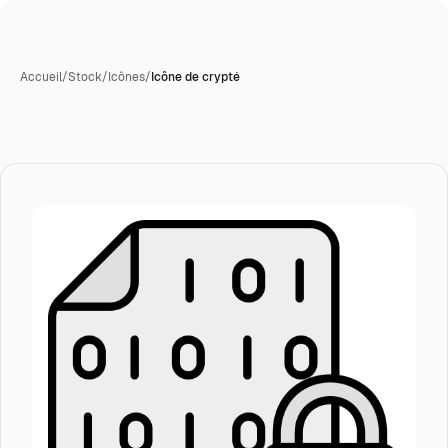
Accueil
/
Stock
/
Icônes
/
Icône de crypté