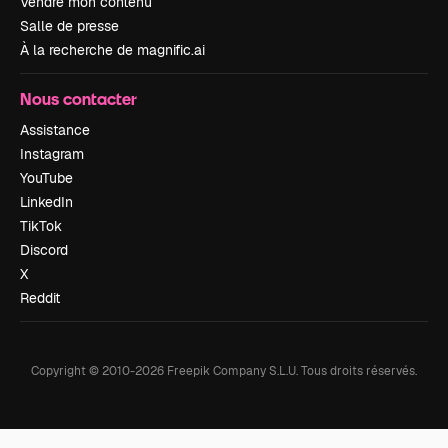
Vendre mon contenu
Salle de presse
À la recherche de magnific.ai
Nous contacter
Assistance
Instagram
YouTube
LinkedIn
TikTok
Discord
X
Reddit
Copyright © 2010-
2026
Freepik Company S.L.U.
Tous droits réservés
.