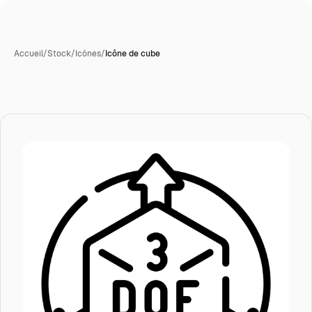
Accueil
/
Stock
/
Icônes
/
Icône de cube