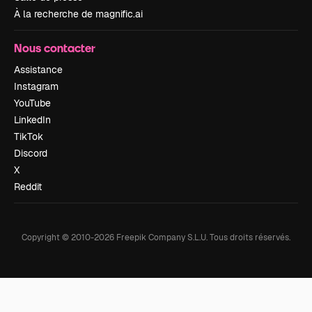
À la recherche de magnific.ai
Nous contacter
Assistance
Instagram
YouTube
LinkedIn
TikTok
Discord
X
Reddit
Copyright © 2010-
2026
Freepik Company S.L.U.
Tous droits réservés
.