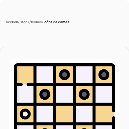
Accueil
/
Stock
/
Icônes
/
Icône de dames