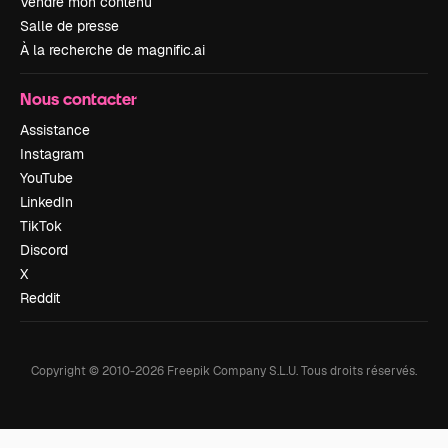
Vendre mon contenu
Salle de presse
À la recherche de magnific.ai
Nous contacter
Assistance
Instagram
YouTube
LinkedIn
TikTok
Discord
X
Reddit
Copyright © 2010-
2026
Freepik Company S.L.U.
Tous droits réservés
.