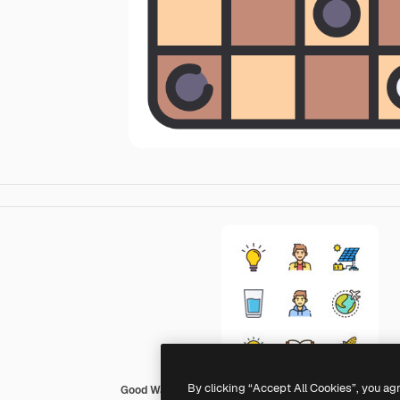
By clicking “Accept All Cookies”, you ag
Good Ware Lineal Color