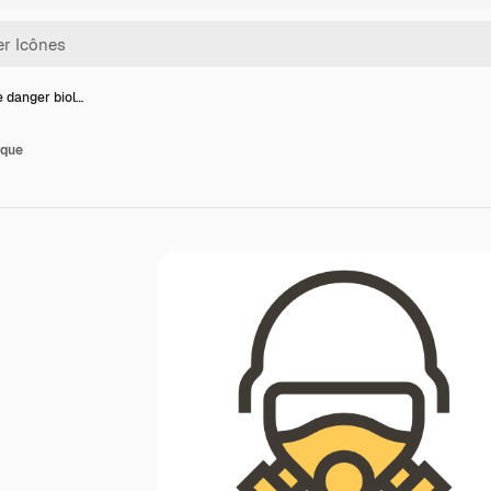
e danger biol…
ique