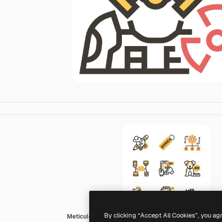
By clicking “Accept All Cookies”, you ag
Meticulous Yellow shadow