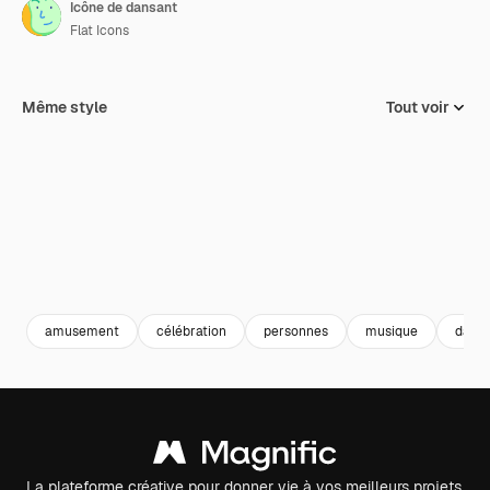
Icône de dansant
Flat Icons
Même style
Tout voir
amusement
célébration
personnes
musique
dans
La plateforme créative pour donner vie à vos meilleurs projets.