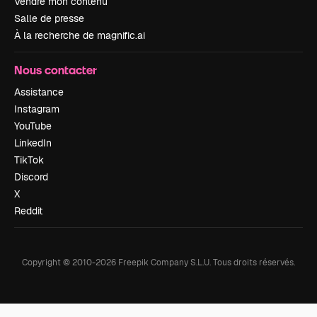
Vendre mon contenu
Salle de presse
À la recherche de magnific.ai
Nous contacter
Assistance
Instagram
YouTube
LinkedIn
TikTok
Discord
X
Reddit
Copyright © 2010-
2026
Freepik Company S.L.U.
Tous droits réservés
.