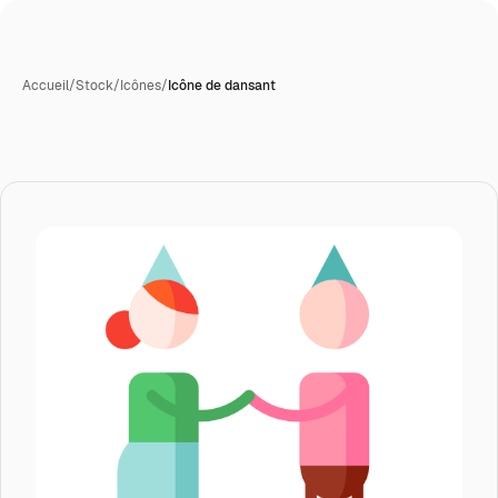
Accueil
/
Stock
/
Icônes
/
Icône de dansant