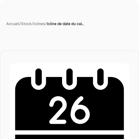
Accueil
/
Stock
/
Icônes
/
Icône de date du cal…