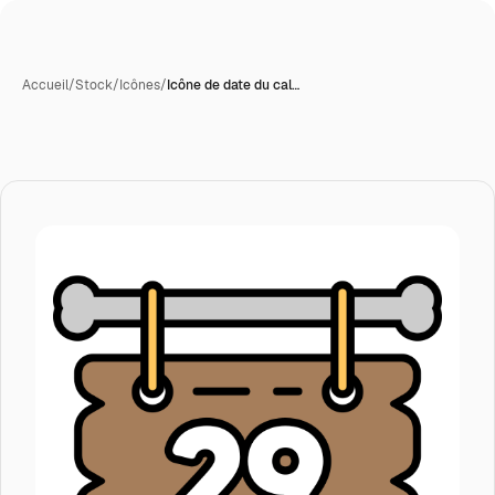
Accueil
/
Stock
/
Icônes
/
Icône de date du cal…