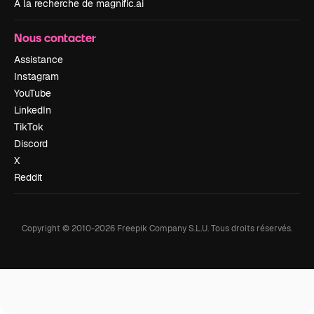
À la recherche de magnific.ai
Nous contacter
Assistance
Instagram
YouTube
LinkedIn
TikTok
Discord
X
Reddit
Copyright © 2010-
2026
Freepik Company S.L.U.
Tous droits réservés
.