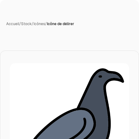
Accueil
/
Stock
/
Icônes
/
Icône de délirer