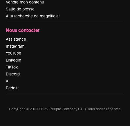
Vendre mon contenu
Salle de presse
À la recherche de magnific.ai
Nous contacter
Assistance
Instagram
YouTube
LinkedIn
TikTok
Discord
X
Reddit
Copyright © 2010-
2026
Freepik Company S.L.U.
Tous droits réservés
.