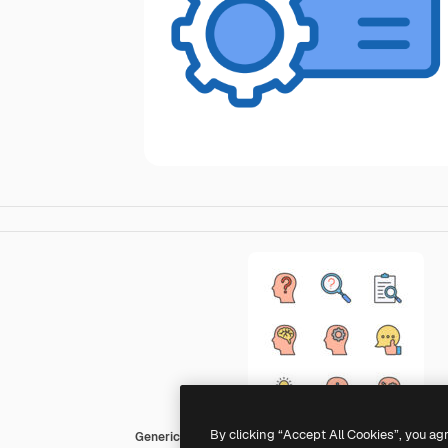
By clicking “Accept All Cookies”, you ag
Generic color lineal-color