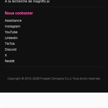
À la recherche de magnific.ai
Nous contacter
Assistance
Instagram
YouTube
LinkedIn
TikTok
Discord
X
Reddit
Copyright © 2010-
2026
Freepik Company S.L.U.
Tous droits réservés
.