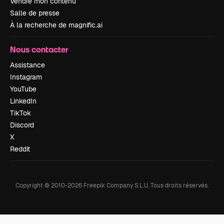
Vendre mon contenu
Salle de presse
À la recherche de magnific.ai
Nous contacter
Assistance
Instagram
YouTube
LinkedIn
TikTok
Discord
X
Reddit
Copyright © 2010-
2026
Freepik Company S.L.U.
Tous droits réservés
.