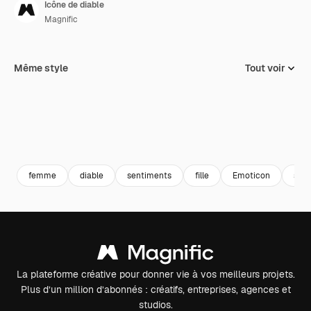
Icône de diable
Magnific
Même style
Tout voir
femme
diable
sentiments
fille
Emoticon
smil
La plateforme créative pour donner vie à vos meilleurs projets.
Plus d’un million d’abonnés : créatifs, entreprises, agences et
studios.