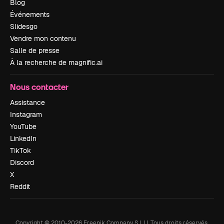
Blog
Événements
Slidesgo
Vendre mon contenu
Salle de presse
À la recherche de magnific.ai
Nous contacter
Assistance
Instagram
YouTube
LinkedIn
TikTok
Discord
X
Reddit
Copyright © 2010-
2026
Freepik Company S.L.U.
Tous droits réservés
.