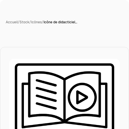
Accueil
/
Stock
/
Icônes
/
Icône de didacticiel…