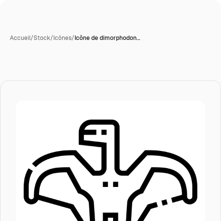
Accueil
/
Stock
/
Icônes
/
Icône de dimorphodon…