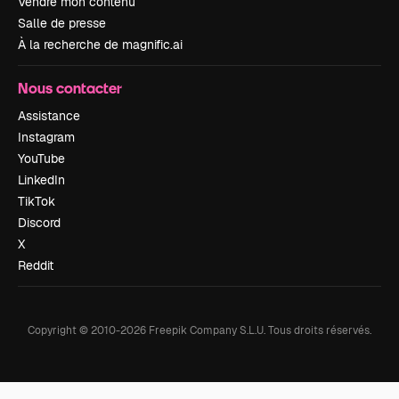
Vendre mon contenu
Salle de presse
À la recherche de magnific.ai
Nous contacter
Assistance
Instagram
YouTube
LinkedIn
TikTok
Discord
X
Reddit
Copyright © 2010-
2026
Freepik Company S.L.U.
Tous droits réservés
.