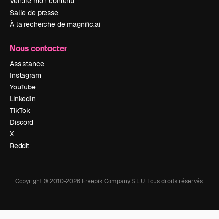
Vendre mon contenu
Salle de presse
À la recherche de magnific.ai
Nous contacter
Assistance
Instagram
YouTube
LinkedIn
TikTok
Discord
X
Reddit
Copyright © 2010-
2026
Freepik Company S.L.U.
Tous droits réservés
.