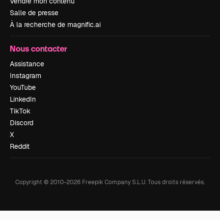
Vendre mon contenu
Salle de presse
À la recherche de magnific.ai
Nous contacter
Assistance
Instagram
YouTube
LinkedIn
TikTok
Discord
X
Reddit
Copyright © 2010-
2026
Freepik Company S.L.U.
Tous droits réservés
.