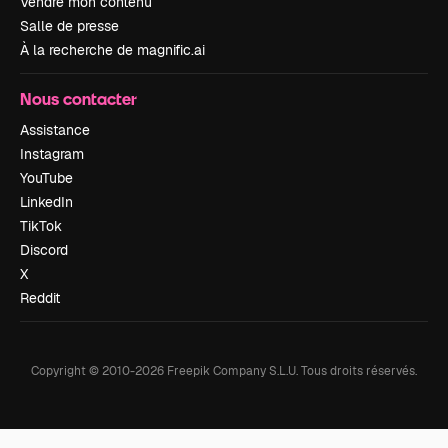
Vendre mon contenu
Salle de presse
À la recherche de magnific.ai
Nous contacter
Assistance
Instagram
YouTube
LinkedIn
TikTok
Discord
X
Reddit
Copyright © 2010-
2026
Freepik Company S.L.U.
Tous droits réservés
.