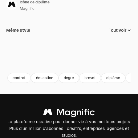
Icône de diplôme
Magnific
Même style
Tout voir
contrat
éducation
degré
brevet
diplôme
cert
La plateforme créative pour donner vie à vos meilleurs projets.
Plus d’un million d’abonnés : créatifs, entreprises, agences et
studios.