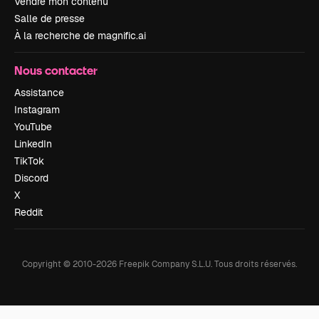
Vendre mon contenu
Salle de presse
À la recherche de magnific.ai
Nous contacter
Assistance
Instagram
YouTube
LinkedIn
TikTok
Discord
X
Reddit
Copyright © 2010-
2026
Freepik Company S.L.U.
Tous droits réservés
.