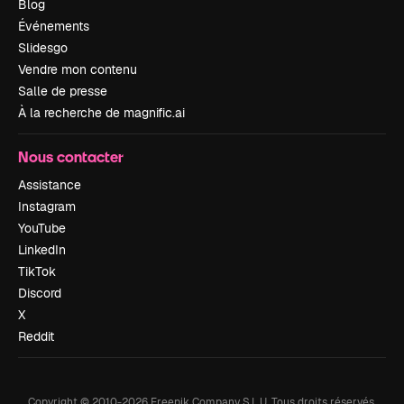
Blog
Événements
Slidesgo
Vendre mon contenu
Salle de presse
À la recherche de magnific.ai
Nous contacter
Assistance
Instagram
YouTube
LinkedIn
TikTok
Discord
X
Reddit
Copyright © 2010-
2026
Freepik Company S.L.U.
Tous droits réservés
.