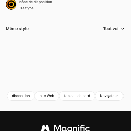
Icône de disposition
Creatype
Même style
Tout voir
disposition
site Web
tableau de bord
Navigateur
p