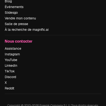
Blog
Événements
Slidesgo
Vendre mon contenu
Salle de presse
À la recherche de magnific.ai
Nous contacter
Assistance
Instagram
YouTube
LinkedIn
TikTok
Discord
X
Reddit
Copyright © 2010-
2026
Freepik Company S.L.U.
Tous droits réservés
.