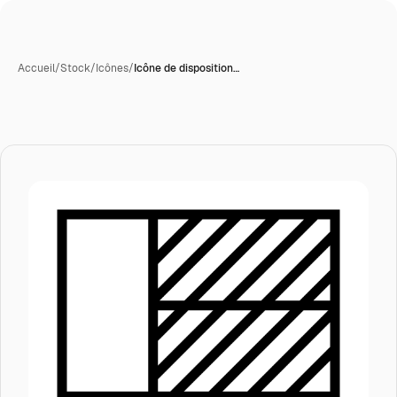
Accueil
/
Stock
/
Icônes
/
Icône de disposition…