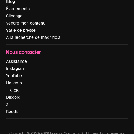
Blog
Événements
Slidesgo
Vendre mon contenu
Salle de presse
À la recherche de magnific.ai
Nous contacter
Assistance
Instagram
YouTube
LinkedIn
TikTok
Discord
X
Reddit
Copyright © 2010-
2026
Freepik Company S.L.U.
Tous droits réservés
.