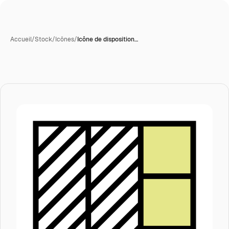
Accueil
/
Stock
/
Icônes
/
Icône de disposition…