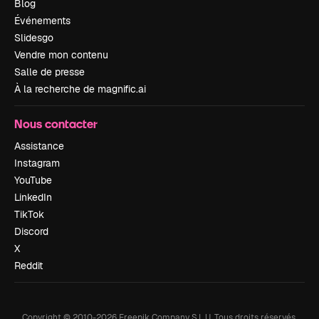
Blog
Événements
Slidesgo
Vendre mon contenu
Salle de presse
À la recherche de magnific.ai
Nous contacter
Assistance
Instagram
YouTube
LinkedIn
TikTok
Discord
X
Reddit
Copyright © 2010-
2026
Freepik Company S.L.U.
Tous droits réservés
.